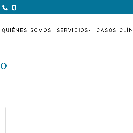
983 302 184
620 241 284
QUIÉNES SOMOS
SERVICIOS
CASOS CLÍ
io