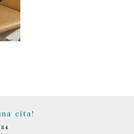
s
una cita!
184