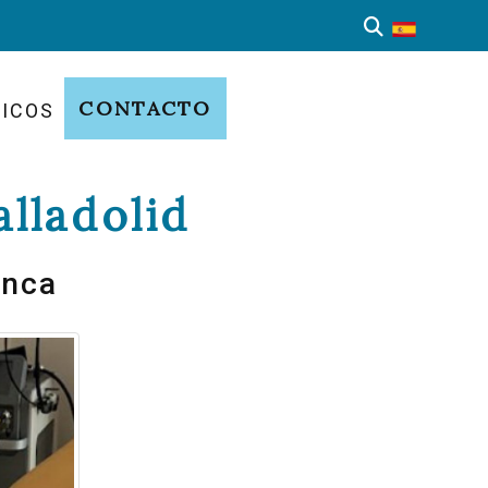
CONTACTO
NICOS
lladolid
unca